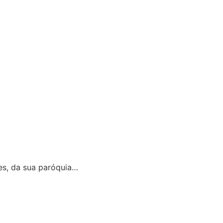
es, da sua paróquia…
ginas.