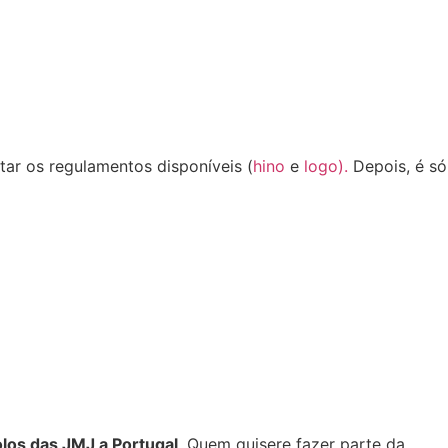
tar os regulamentos disponíveis (
hino
e
logo).
Depois, é só
olos das JMJ a Portugal
. Quem quisere fazer parte da