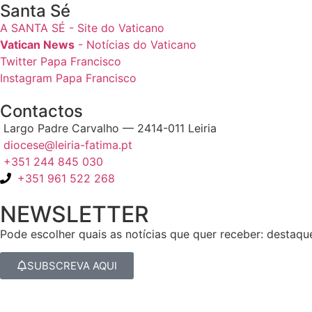
Santa Sé
A SANTA SÉ - Site do Vaticano
Vatican News
- Notícias do Vaticano
Twitter Papa Francisco
Instagram Papa Francisco
Contactos
Largo Padre Carvalho — 2414-011 Leiria
diocese@leiria-fatima.pt
+351 244 845 030
+351 961 522 268
NEWSLETTER
Pode escolher quais as notícias que quer receber: destaqu
SUBSCREVA AQUI
Nos últimos 30 dias tivemos 402.156 visitas que abriram 600.177 pá