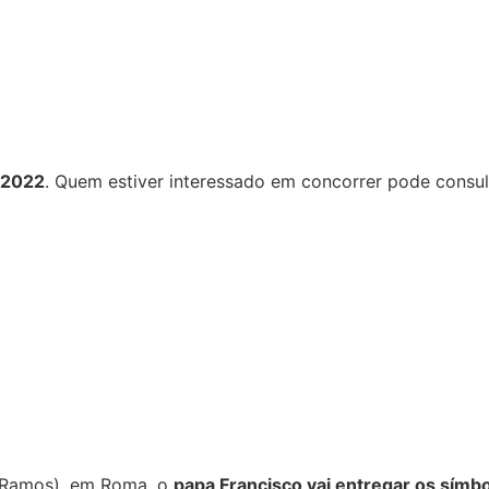
 2022
. Quem estiver interessado em concorrer pode consul
e Ramos), em Roma, o
papa Francisco vai entregar os símb