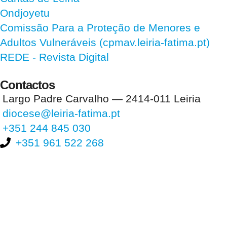
Ondjoyetu
Comissão Para a Proteção de Menores e
Adultos Vulneráveis (cpmav.leiria-fatima.pt)
REDE - Revista Digital
Contactos
Largo Padre Carvalho — 2414-011 Leiria
diocese@leiria-fatima.pt
+351 244 845 030
+351 961 522 268
Nos últimos 30 dias tivemos 394.161 visitas que abriram 582.460
páginas.