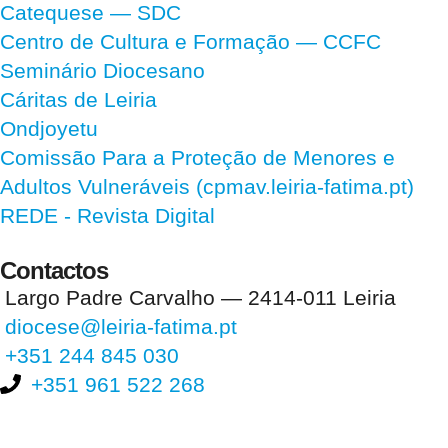
Catequese — SDC
Centro de Cultura e Formação — CCFC
Seminário Diocesano
Cáritas de Leiria
Ondjoyetu
Comissão Para a Proteção de Menores e
Adultos Vulneráveis (cpmav.leiria-fatima.pt)
REDE - Revista Digital
Contactos
Largo Padre Carvalho — 2414-011 Leiria
diocese@leiria-fatima.pt
+351 244 845 030
+351 961 522 268
Nos últimos 30 dias tivemos 404.358 visitas que abriram 603.538
páginas.