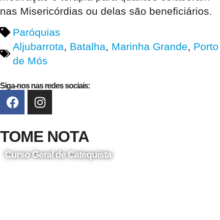
nas Misericórdias ou delas são beneficiários.
Paróquias
Aljubarrota
,
Batalha
,
Marinha Grande
,
Porto
de Mós
Siga-nos nas redes sociais:
TOME NOTA
Curso Geral de Catequista
24 de Agosto