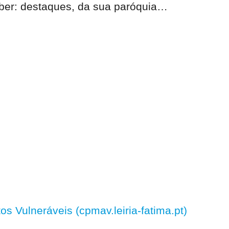
eber:
destaques, da sua paróquia
…
 Vulneráveis (cpmav.leiria-fatima.pt)