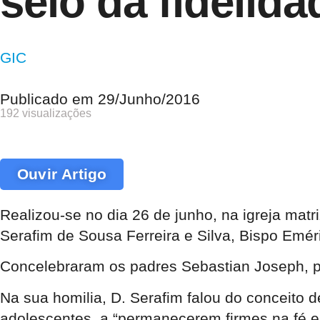
selo da fidelida
GIC
Publicado em
29/Junho/2016
192 visualizações
Ouvir Artigo
Realizou-se no dia 26 de junho, na igreja mat
Serafim de Sousa Ferreira e Silva, Bispo Emér
Concelebraram os padres Sebastian Joseph, pá
Na sua homilia, D. Serafim falou do conceito d
adolescentes, a “permanecerem firmes na fé e