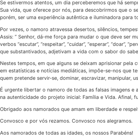
Se estivermos atentos, um dia perceberemos que há sempr
Sua vida, que oferece por nós, para descobrirmos que o s
porém, ser uma experiência autêntica e iluminadora para t
Por vezes, o namoro atravessa desertos, silêncios, tempes
Assis: ” Senhor, dá-me força para mudar o que deve ser m
verbos “escutar”, “respeitar”, “cuidar”, “esperar”, “doar”, 
que substantivados, adjetivam a vida com o sabor do sabe
Nestes tempos, em que alguns se deixam aprisionar pela cu
em estatísticas e notícias mediáticas, impõe-se-nos que 
quem pretende servir-se, dominar, escravizar, manipular, u
É urgente libertar o namoro de todas as falsas imagens 
na autenticidade do projeto inicial: Família e Vida. Afinal, 
Obrigado aos namorados que amam em liberdade e respeito
Convosco e por vós rezamos. Convosco nos alegramos.
Aos namorados de todas as idades, os nossos Parabéns!