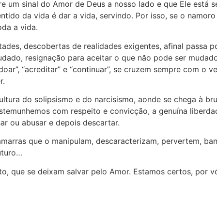
e um sinal do Amor de Deus a nosso lado e que Ele está 
entido da vida é dar a vida, servindo. Por isso, se o nam
oda a vida.
tades, descobertas de realidades exigentes, afinal passa p
udado, resignação para aceitar o que não pode ser mudado 
“perdoar”, “acreditar” e “continuar”, se cruzem sempre com o
r.
ltura do solipsismo e do narcisismo, aonde se chega à bru
testemunhemos com respeito e convicção, a genuína liberd
sar ou abusar e depois descartar.
e amarras que o manipulam, descaracterizam, pervertem, b
futuro…
, que se deixam salvar pelo Amor. Estamos certos, por v