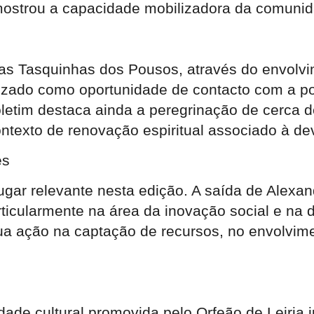
mostrou a capacidade mobilizadora da comunida
as Tasquinhas dos Pousos, através do envolv
rizado como oportunidade de contacto com a po
oletim destaca ainda a peregrinação de cerca d
ntexto de renovação espiritual associado à d
es
ugar relevante nesta edição. A saída de Alex
rticularmente na área da inovação social e na
sua ação na captação de recursos, no envolvim
idade cultural promovida pelo Orfeão de Leiria 