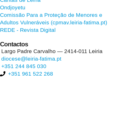
Ondjoyetu
Comissão Para a Proteção de Menores e
Adultos Vulneráveis (cpmav.leiria-fatima.pt)
REDE - Revista Digital
Contactos
Largo Padre Carvalho — 2414-011 Leiria
diocese@leiria-fatima.pt
+351 244 845 030
+351 961 522 268
Nos últimos 30 dias tivemos 404.140 visitas que abriram 605.573
páginas.