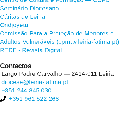
Seminário Diocesano
Cáritas de Leiria
Ondjoyetu
Comissão Para a Proteção de Menores e
Adultos Vulneráveis (cpmav.leiria-fatima.pt)
REDE - Revista Digital
Contactos
Largo Padre Carvalho — 2414-011 Leiria
diocese@leiria-fatima.pt
+351 244 845 030
+351 961 522 268
Nos últimos 30 dias tivemos 391.735 visitas que abriram 588.731
páginas.