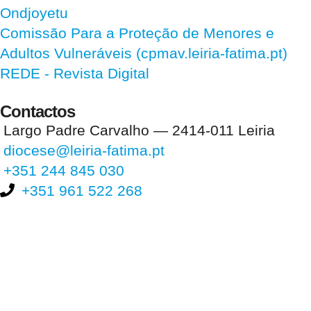
Ondjoyetu
Comissão Para a Proteção de Menores e
Adultos Vulneráveis (cpmav.leiria-fatima.pt)
REDE - Revista Digital
Contactos
Largo Padre Carvalho — 2414-011 Leiria
diocese@leiria-fatima.pt
+351 244 845 030
+351 961 522 268
Nos últimos 30 dias tivemos 398.207 visitas que abriram 592.175
páginas.