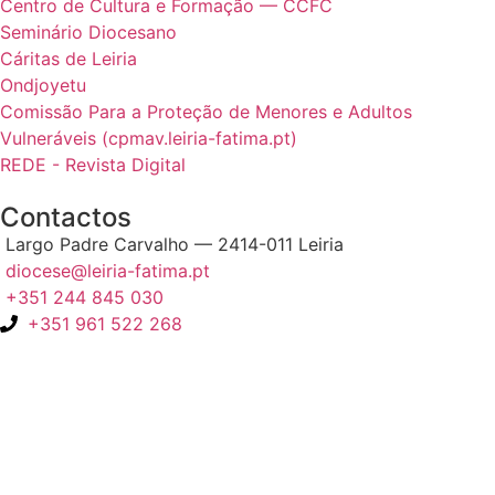
Centro de Cultura e Formação — CCFC
Seminário Diocesano
Cáritas de Leiria
Ondjoyetu
Comissão Para a Proteção de Menores e Adultos
Vulneráveis (cpmav.leiria-fatima.pt)
REDE - Revista Digital
Contactos
Largo Padre Carvalho — 2414-011 Leiria
diocese@leiria-fatima.pt
+351 244 845 030
+351 961 522 268
Nos últimos 30 dias tivemos 399.247 visitas que abriram 595.834
páginas.