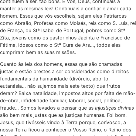
continuem a ser, tão bons. E Vós, Deus, continuais a
manter as mesmas leis! Continuais a confiar e amar cada
homem. Esses que vós escolheis, sejam eles Patriarcas
como Abraão, Profetas como Moisés, reis como S. Luís, rei
de França, ou Stª Isabel de Portugal, pobres como Stª
Zita, jovens como os pastorinhos Jacinta e Francisco de
Fátima, idosos como o Stº Cura de Ars…, todos eles
cumpriram bem as suas missões.
Quanto às leis dos homens, essas que são chamadas
justas e estão prestes a ser consideradas como direitos
fundamentais da humanidade (divórcio, aborto,
eutanásia… não sujemos mais este texto) que frutos
deram? Baixa natalidade, impostos altos por falta de mão-
de-obra, infidelidade familiar, laboral, social, política,
fraude… Somos levados a pensar que as
injustiças divinas
são bem mais justas que as justiças humanas. Foi bom,
Jesus, que tivésseis vindo à
Terra porque, conVosco, a
nossa Terra ficou a conhecer o Vosso Reino, o Reino dos