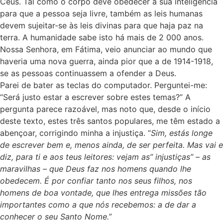
Céus. Tal como o corpo deve obedecer à sua inteligência
para que a pessoa seja livre, também as leis humanas
devem sujeitar-se às leis divinas para que haja paz na
terra. A humanidade sabe isto há mais de 2 000 anos.
Nossa Senhora, em Fátima, veio anunciar ao mundo que
haveria uma nova guerra, ainda pior que a de 1914-1918,
se as pessoas continuassem a ofender a Deus.
Parei de bater as teclas do computador. Perguntei-me:
“Será justo estar a escrever sobre estes temas?” A
pergunta parece razoável, mas noto que, desde o início
deste texto, estes três santos populares, me têm estado a
abençoar, corrigindo minha a injustiça. “
Sim, estás longe
de escrever bem e, menos ainda, de ser perfeita. Mas vai e
diz, para ti e aos teus leitores: vejam as” injustiças” – as
maravilhas – que Deus faz nos homens quando lhe
obedecem. É por confiar tanto nos seus filhos, nos
homens de boa vontade, que lhes entrega missões tão
importantes como a que nós recebemos: a de dar a
conhecer o seu Santo Nome.”