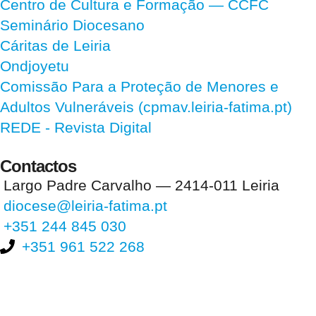
Centro de Cultura e Formação — CCFC
Seminário Diocesano
Cáritas de Leiria
Ondjoyetu
Comissão Para a Proteção de Menores e
Adultos Vulneráveis (cpmav.leiria-fatima.pt)
REDE - Revista Digital
Contactos
Largo Padre Carvalho — 2414-011 Leiria
diocese@leiria-fatima.pt
+351 244 845 030
+351 961 522 268
Nos últimos 30 dias tivemos 400.094 visitas que abriram 597.148
páginas.