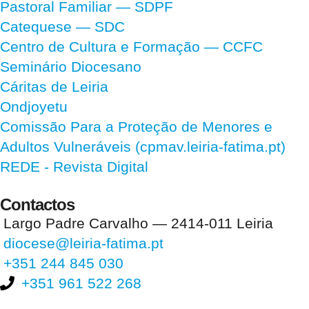
Pastoral Familiar — SDPF
Catequese — SDC
Centro de Cultura e Formação — CCFC
Seminário Diocesano
Cáritas de Leiria
Ondjoyetu
Comissão Para a Proteção de Menores e
Adultos Vulneráveis (cpmav.leiria-fatima.pt)
REDE - Revista Digital
Contactos
Largo Padre Carvalho — 2414-011 Leiria
diocese@leiria-fatima.pt
+351 244 845 030
+351 961 522 268
Nos últimos 30 dias tivemos 399.379 visitas que abriram 593.422