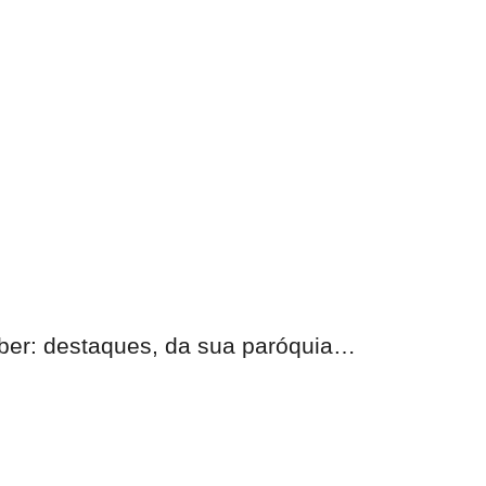
eber: destaques, da sua paróquia…
nas.