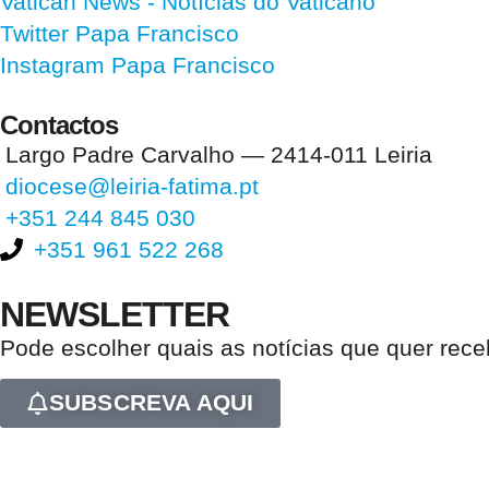
Vatican News
- Notícias do Vaticano
Twitter Papa Francisco
Instagram Papa Francisco
Contactos
Largo Padre Carvalho — 2414-011 Leiria
diocese@leiria-fatima.pt
+351 244 845 030
+351 961 522 268
NEWSLETTER
Pode escolher quais as notícias que quer rec
SUBSCREVA AQUI
Nos últimos 30 dias tivemos 402.573 visitas que abriram 603.323 pági