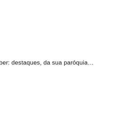
eber:
destaques, da sua paróquia
…