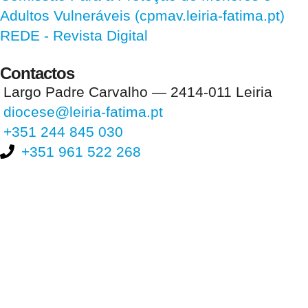
Adultos Vulneráveis (cpmav.leiria-fatima.pt)
REDE - Revista Digital
Contactos
Largo Padre Carvalho — 2414-011 Leiria
diocese@leiria-fatima.pt
+351 244 845 030
+351 961 522 268
Nos últimos 30 dias tivemos 403.868 visitas que abriram 602.793
páginas.