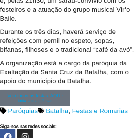
e, pelas 21h30, um sarau-convívio com os
festeiros e a atuação do grupo musical Vir’o
Baile.
Durante os três dias, haverá serviço de
refeições com pernil no espeto, sopas,
bifanas, filhoses e o tradicional “café da avó”.
A organização está a cargo da paróquia da
Exaltação da Santa Cruz da Batalha, com o
apoio do município da Batalha.
Veja todas as festas, AQUI:
leiria-fatima.pt/festas
Paróquias
Batalha
,
Festas e Romarias
Siga-nos nas redes sociais: