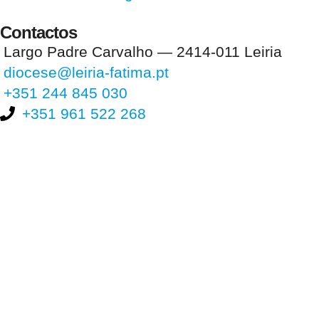
Contactos
Largo Padre Carvalho — 2414-011 Leiria
diocese@leiria-fatima.pt
+351 244 845 030
+351 961 522 268
Nos últimos 30 dias tivemos 400.717 visitas que abriram 594.819
páginas.