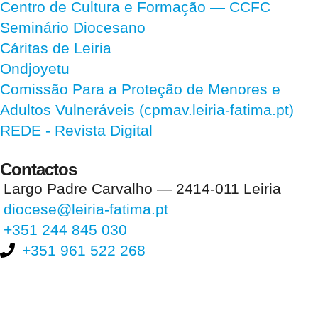
Centro de Cultura e Formação — CCFC
Seminário Diocesano
Cáritas de Leiria
Ondjoyetu
Comissão Para a Proteção de Menores e
Adultos Vulneráveis (cpmav.leiria-fatima.pt)
REDE - Revista Digital
Contactos
Largo Padre Carvalho — 2414-011 Leiria
diocese@leiria-fatima.pt
+351 244 845 030
+351 961 522 268
Nos últimos 30 dias tivemos 395.626 visitas que abriram 579.428
páginas.