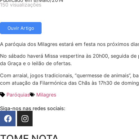
Publicado em
8/Maio/2014
150 visualizações
Ouvir Artigo
A paróquia dos Milagres estará em festa nos próximos di
No sábado haverá Missa vespertina às 20h00, seguida de 
da Graça e o leilão de ofertas.
Com arraial, jogos tradicionais, “quermesse de animais”, 
com atuação da Filarmónica das Chãs às 17h30 de doming
Paróquias
Milagres
Siga-nos nas redes sociais:
TOME NOTA