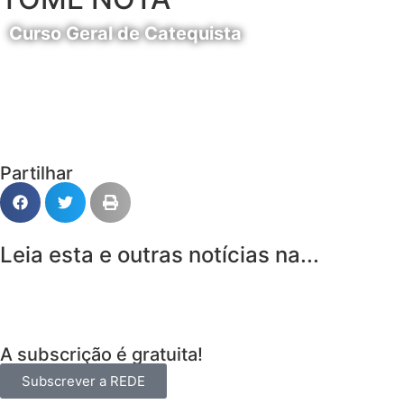
Curso Geral de Catequista
24 de Agosto
Partilhar
Leia esta e outras notícias na...
A subscrição é gratuita!
Subscrever a REDE