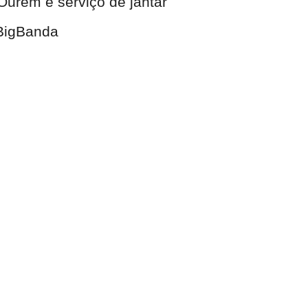
urém e serviço de jantar
 BigBanda