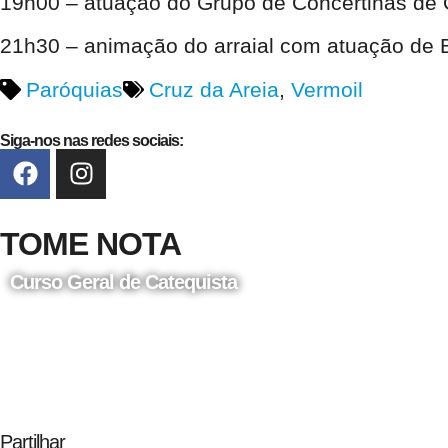
19h00 – atuação do Grupo de Concertinas de O
21h30 – animação do arraial com atuação de
Paróquias
Cruz da Areia
,
Vermoil
Siga-nos nas redes sociais:
TOME NOTA
Curso Geral de Catequista
24 de Agosto
Partilhar