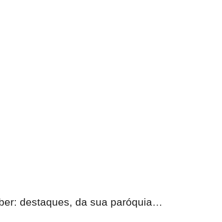
eber:
destaques, da sua paróquia
…