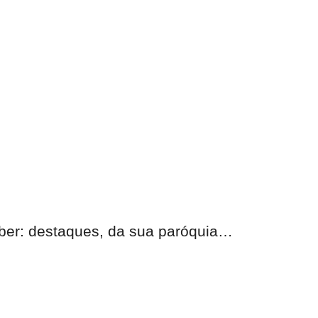
eber: destaques, da sua paróquia…
nas.