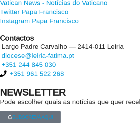
Vatican News
- Notícias do Vaticano
Twitter Papa Francisco
Instagram Papa Francisco
Contactos
Largo Padre Carvalho — 2414-011 Leiria
diocese@leiria-fatima.pt
+351 244 845 030
+351 961 522 268
NEWSLETTER
Pode escolher quais as notícias que quer rec
SUBSCREVA AQUI
Nos últimos 30 dias tivemos 395.337 visitas que abriram 589.046 pági