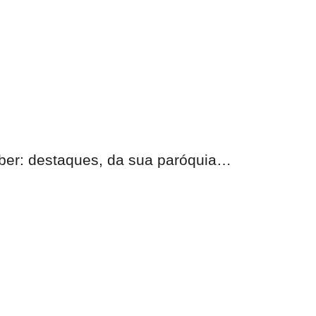
eber:
destaques, da sua paróquia
…