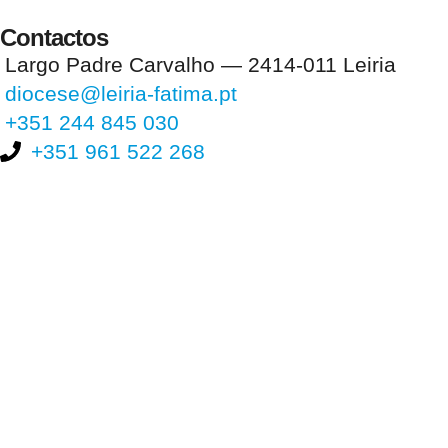
Contactos
Largo Padre Carvalho — 2414-011 Leiria
diocese@leiria-fatima.pt
+351 244 845 030
+351 961 522 268
Nos últimos 30 dias tivemos 396.893 visitas que abriram 593.030
páginas.