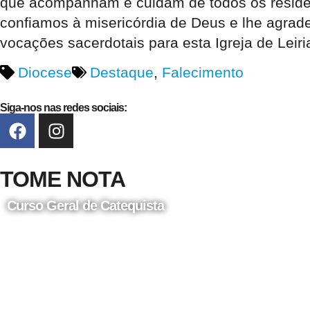
que acompanham e cuidam de todos os residen
confiamos à misericórdia de Deus e lhe agrad
vocações sacerdotais para esta Igreja de Leiri
Diocese
Destaque
,
Falecimento
Siga-nos nas redes sociais:
TOME NOTA
Curso Geral de Catequista
24 de Agosto