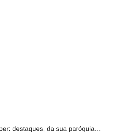
eber:
destaques, da sua paróquia
…