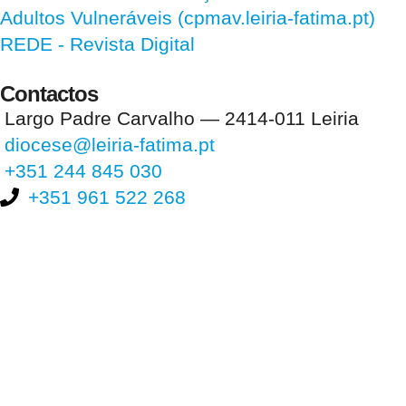
Adultos Vulneráveis (cpmav.leiria-fatima.pt)
REDE - Revista Digital
Contactos
Largo Padre Carvalho — 2414-011 Leiria
diocese@leiria-fatima.pt
+351 244 845 030
+351 961 522 268
Nos últimos 30 dias tivemos 401.325 visitas que abriram 601.493
páginas.