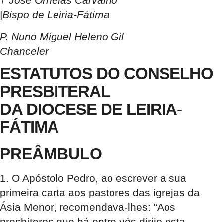
† José Ornelas Carvalho
|
Bispo de Leiria-Fátima
P. Nuno Miguel Heleno Gil
Chanceler
ESTATUTOS DO CONSELHO
PRESBITERAL
DA DIOCESE DE LEIRIA-
FÁTIMA
PREÂMBULO
1. O Apóstolo Pedro, ao escrever a sua
primeira carta aos pastores das igrejas da
Ásia Menor, recomendava-lhes: “Aos
presbíteros que há entre vós dirijo esta