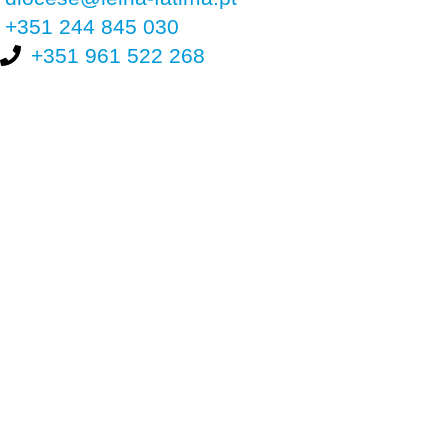
+351 244 845 030
+351 961 522 268
Nos últimos 30 dias tivemos 398.781 visitas que abriram 587.398
páginas.