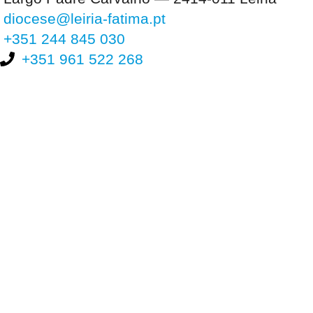
diocese@leiria-fatima.pt
+351 244 845 030
+351 961 522 268
Nos últimos 30 dias tivemos 397.095 visitas que abriram 591.005
páginas.