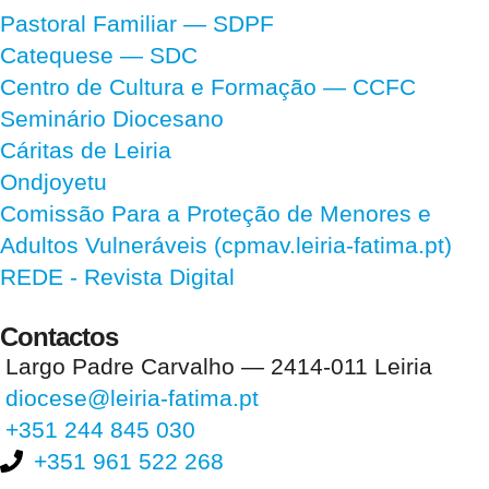
Pastoral Familiar — SDPF
Catequese — SDC
Centro de Cultura e Formação — CCFC
Seminário Diocesano
Cáritas de Leiria
Ondjoyetu
Comissão Para a Proteção de Menores e
Adultos Vulneráveis (cpmav.leiria-fatima.pt)
REDE - Revista Digital
Contactos
Largo Padre Carvalho — 2414-011 Leiria
diocese@leiria-fatima.pt
+351 244 845 030
+351 961 522 268
Nos últimos 30 dias tivemos 402.839 visitas que abriram 591.971