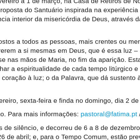
fevereiro a 1 de março, na Casa de Retiros de
osta do Santuário inspirada na experiência da
cia interior da misericórdia de Deus, através 
opostos a todos as pessoas, mais crentes ou m
e verem a si mesmas em Deus, que é essa luz –
-se nas mãos de Maria, no fim da aparição. Est
har a espiritualidade de cada tempo litúrgico 
o coração à luz; o da Palavra, que dá sustento 
iro, sexta-feira e finda no domingo, dia 2 de
ção. Para mais informações:
pastoral@fatima.pt
ros de silêncio, e decorreu de 6 a 8 de dezembro 
 de abril; e, para o Tempo Comum, estão previ