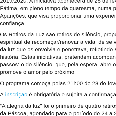
2019/2020. A iniciativa acontecerá de 28 de 
Fátima, em pleno tempo da quaresma, numa prop
Aparições, que visa proporcionar uma experiên
confiança.
Os Retiros da Luz são retiros de silêncio, pr
espiritual de recomeçar/renovar a vida: de s
da luz que os envolvia e penetrava, refletindo
história. Estas iniciativas, pretendem acompan
passos: o do silêncio, que, pela espera, abre 
promove o amor pelo próximo.
O programa começa pelas 21h00 de 28 de fevere
A
inscrição
é obrigatória e sujeita a confirma
“A alegria da luz” foi o primeiro de quatro reti
da Páscoa, agendado para o período de 24 a 26