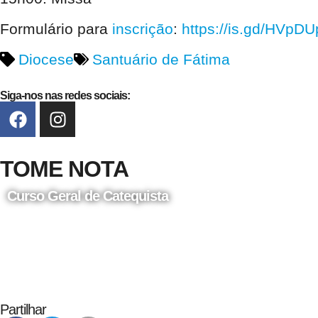
Formulário para
inscrição
:
https://is.gd/HVpDU
Diocese
Santuário de Fátima
Siga-nos nas redes sociais:
TOME NOTA
Curso Geral de Catequista
24 de Agosto
Partilhar