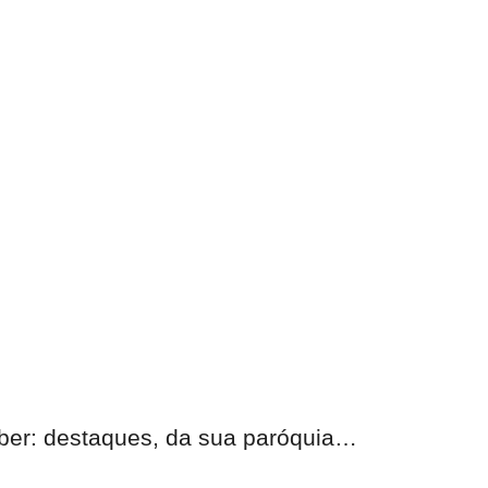
eber:
destaques, da sua paróquia
…