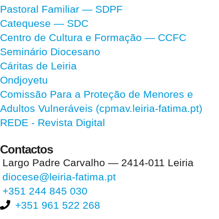
Pastoral Familiar — SDPF
Catequese — SDC
Centro de Cultura e Formação — CCFC
Seminário Diocesano
Cáritas de Leiria
Ondjoyetu
Comissão Para a Proteção de Menores e
Adultos Vulneráveis (cpmav.leiria-fatima.pt)
REDE - Revista Digital
Contactos
Largo Padre Carvalho — 2414-011 Leiria
diocese@leiria-fatima.pt
+351 244 845 030
+351 961 522 268
Nos últimos 30 dias tivemos 393.822 visitas que abriram 582.115