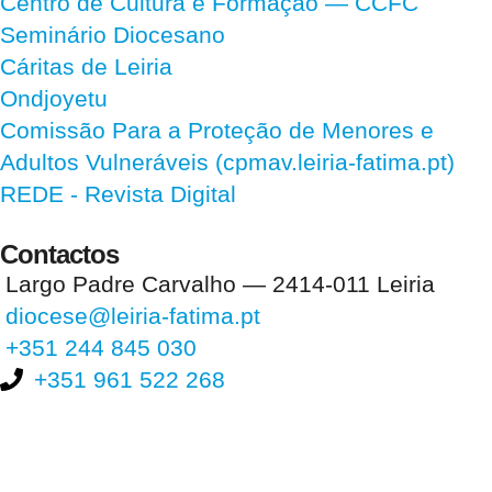
Centro de Cultura e Formação — CCFC
Seminário Diocesano
Cáritas de Leiria
Ondjoyetu
Comissão Para a Proteção de Menores e
Adultos Vulneráveis (cpmav.leiria-fatima.pt)
REDE - Revista Digital
Contactos
Largo Padre Carvalho — 2414-011 Leiria
diocese@leiria-fatima.pt
+351 244 845 030
+351 961 522 268
Nos últimos 30 dias tivemos 396.930 visitas que abriram 585.422
páginas.