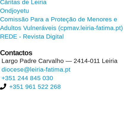
Cáritas de Leiria
Ondjoyetu
Comissão Para a Proteção de Menores e
Adultos Vulneráveis (cpmav.leiria-fatima.pt)
REDE - Revista Digital
Contactos
Largo Padre Carvalho — 2414-011 Leiria
diocese@leiria-fatima.pt
+351 244 845 030
+351 961 522 268
Nos últimos 30 dias tivemos 396.613 visitas que abriram 585.060
páginas.