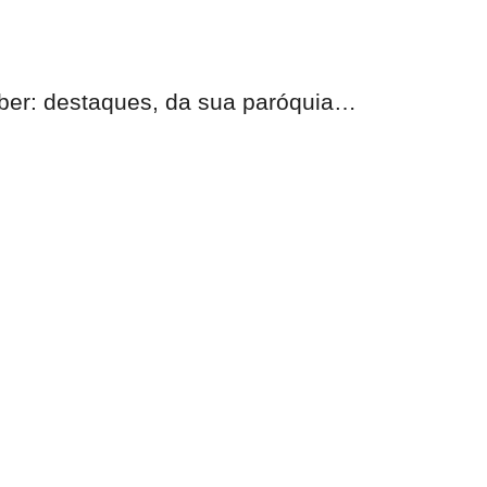
eber:
destaques, da sua paróquia
…