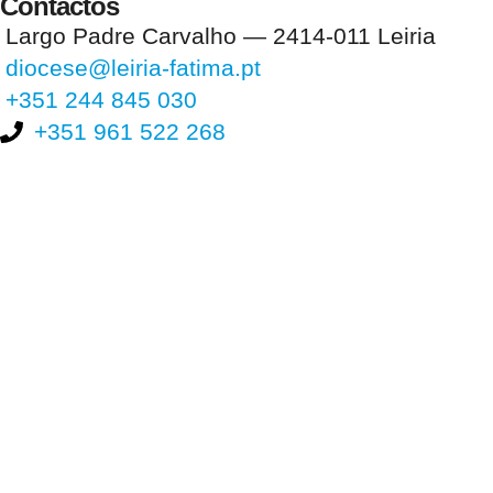
Contactos
Largo Padre Carvalho — 2414-011 Leiria
diocese@leiria-fatima.pt
+351 244 845 030
+351 961 522 268
Nos últimos 30 dias tivemos 395.035 visitas que abriram 583.384
páginas.