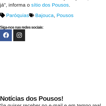
já”, informa o
sítio dos Pousos
.
Paróquias
Bajouca
,
Pousos
Siga-nos nas redes sociais:
Notícias dos Pousos!
Se quiser receber no e-mail e em tempo real