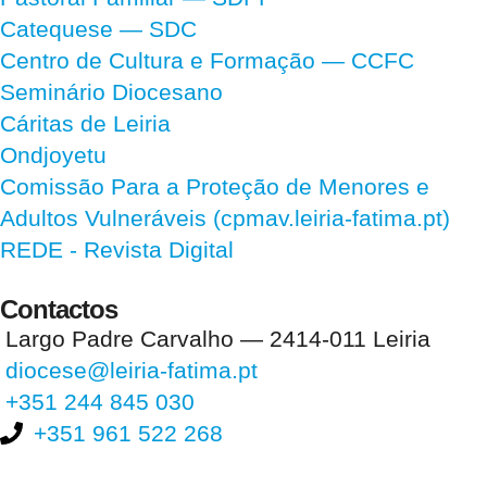
Catequese — SDC
Centro de Cultura e Formação — CCFC
Seminário Diocesano
Cáritas de Leiria
Ondjoyetu
Comissão Para a Proteção de Menores e
Adultos Vulneráveis (cpmav.leiria-fatima.pt)
REDE - Revista Digital
Contactos
Largo Padre Carvalho — 2414-011 Leiria
diocese@leiria-fatima.pt
+351 244 845 030
+351 961 522 268
Nos últimos 30 dias tivemos 403.084 visitas que abriram 604.043
páginas.