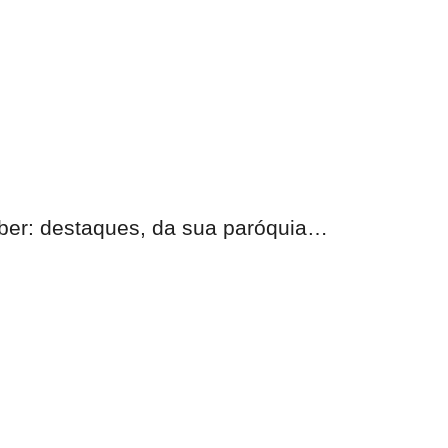
eber: destaques, da sua paróquia…
nas.