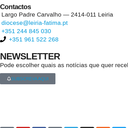
Contactos
Largo Padre Carvalho — 2414-011 Leiria
diocese@leiria-fatima.pt
+351 244 845 030
+351 961 522 268
NEWSLETTER
Pode escolher quais as notícias que quer rec
SUBSCREVA AQUI
Nos últimos 30 dias tivemos 400.582 visitas que abriram 594.683 pági