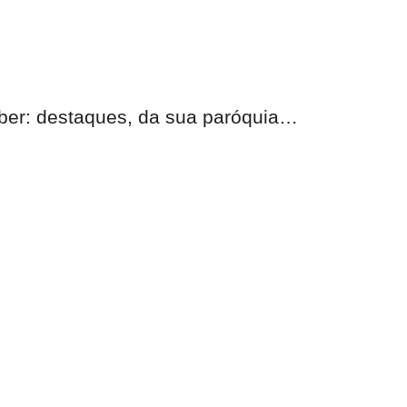
eber:
destaques, da sua paróquia
…