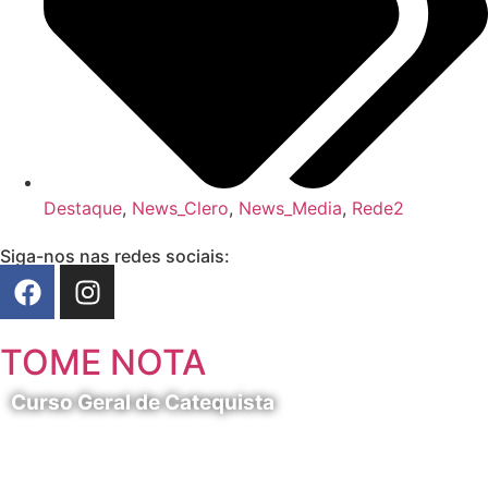
Destaque
,
News_Clero
,
News_Media
,
Rede2
Siga-nos nas redes sociais:
TOME NOTA
Curso Geral de Catequista
24 de Agosto