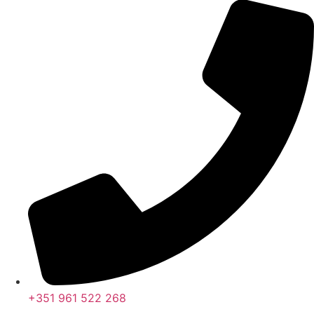
+351 961 522 268
Nos últimos 30 dias tivemos 393.473 visitas que abriram 586.518