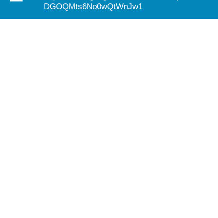
DGOQMts6No0wQtWnJw1