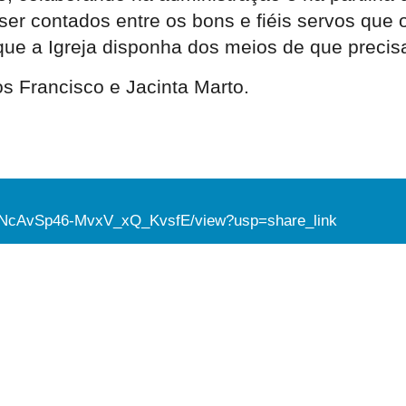
ser contados entre os bons e fiéis servos que 
que a Igreja disponha dos meios de que precisa
os Francisco e Jacinta Marto.
cOqNcAvSp46-MvxV_xQ_KvsfE/view?usp=share_link