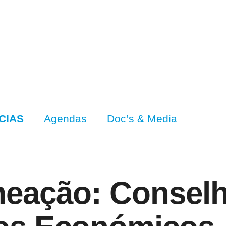
CIAS
Agendas
Doc’s & Media
meação: Consel