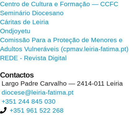
Centro de Cultura e Formação — CCFC
Seminário Diocesano
Cáritas de Leiria
Ondjoyetu
Comissão Para a Proteção de Menores e
Adultos Vulneráveis (cpmav.leiria-fatima.pt)
REDE - Revista Digital
Contactos
Largo Padre Carvalho — 2414-011 Leiria
diocese@leiria-fatima.pt
+351 244 845 030
+351 961 522 268
Nos últimos 30 dias tivemos 394.584 visitas que abriram 582.904
páginas.