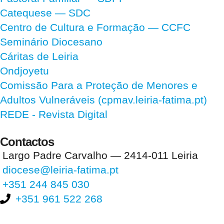
Catequese — SDC
Centro de Cultura e Formação — CCFC
Seminário Diocesano
Cáritas de Leiria
Ondjoyetu
Comissão Para a Proteção de Menores e
Adultos Vulneráveis (cpmav.leiria-fatima.pt)
REDE - Revista Digital
Contactos
Largo Padre Carvalho — 2414-011 Leiria
diocese@leiria-fatima.pt
+351 244 845 030
+351 961 522 268
Nos últimos 30 dias tivemos 398.661 visitas que abriram 595.125
páginas.