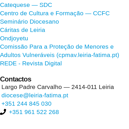
Catequese — SDC
Centro de Cultura e Formação — CCFC
Seminário Diocesano
Cáritas de Leiria
Ondjoyetu
Comissão Para a Proteção de Menores e
Adultos Vulneráveis (cpmav.leiria-fatima.pt)
REDE - Revista Digital
Contactos
Largo Padre Carvalho — 2414-011 Leiria
diocese@leiria-fatima.pt
+351 244 845 030
+351 961 522 268
Nos últimos 30 dias tivemos 396.577 visitas que abriram 590.452
páginas.