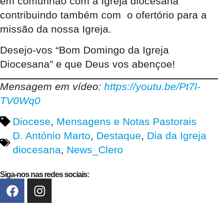
em comunhão com a Igreja diocesana
contribuindo também com o ofertório para a
missão da nossa Igreja.
Desejo-vos “Bom Domingo da Igreja
Diocesana” e que Deus vos abençoe!
Mensagem em vídeo:
https://youtu.be/Pt7l-
TV0Wq0
Diocese
,
Mensagens e Notas Pastorais
D. António Marto
,
Destaque
,
Dia da Igreja
diocesana
,
News_Clero
Siga-nos nas redes sociais: