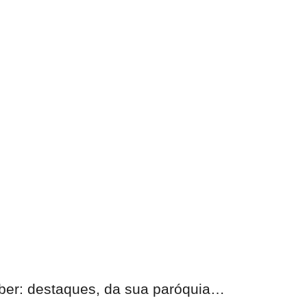
eber:
destaques, da sua paróquia
…