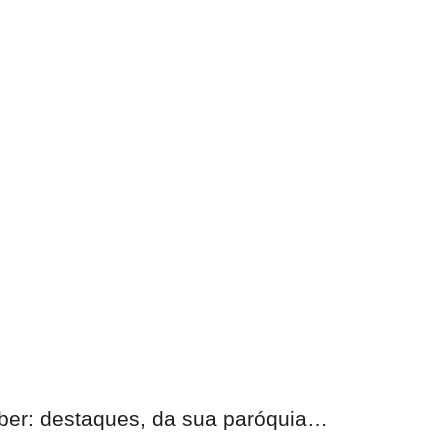
eber:
destaques, da sua paróquia
…