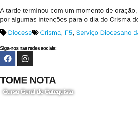
A tarde terminou com um momento de oração, 
por algumas intenções para o dia do Crisma de
Diocese
Crisma
,
F5
,
Serviço Diocesano da
Siga-nos nas redes sociais:
TOME NOTA
Curso Geral de Catequista
24 de Agosto