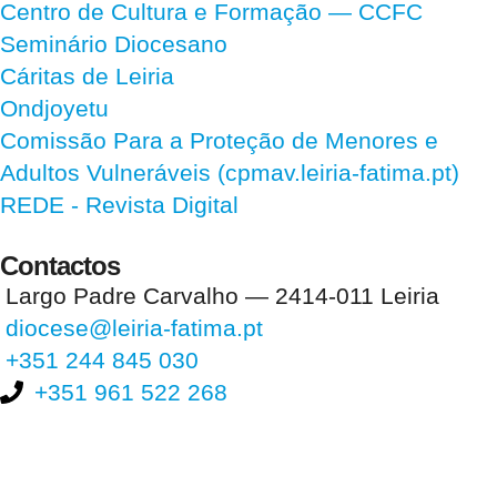
Centro de Cultura e Formação — CCFC
Seminário Diocesano
Cáritas de Leiria
Ondjoyetu
Comissão Para a Proteção de Menores e
Adultos Vulneráveis (cpmav.leiria-fatima.pt)
REDE - Revista Digital
Contactos
Largo Padre Carvalho — 2414-011 Leiria
diocese@leiria-fatima.pt
+351 244 845 030
+351 961 522 268
Nos últimos 30 dias tivemos 400.732 visitas que abriram 600.733
páginas.