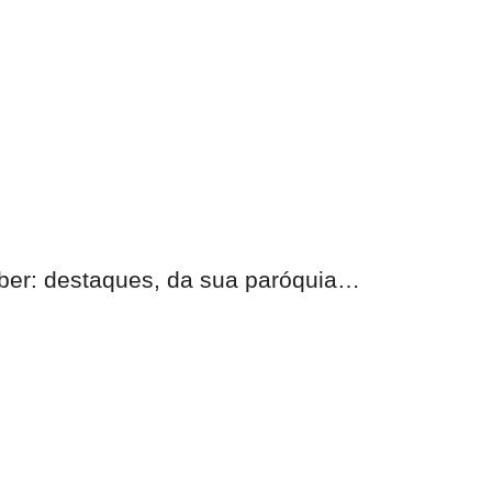
eber:
destaques, da sua paróquia
…