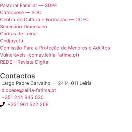
Pastoral Familiar — SDPF
Catequese — SDC
Centro de Cultura e Formação — CCFC
Seminário Diocesano
Cáritas de Leiria
Ondjoyetu
Comissão Para a Proteção de Menores e Adultos
Vulneráveis (cpmav.leiria-fatima.pt)
REDE - Revista Digital
Contactos
Largo Padre Carvalho — 2414-011 Leiria
diocese@leiria-fatima.pt
+351 244 845 030
+351 961 522 268
Nos últimos 30 dias tivemos 403.427 visitas que abriram 602.112
páginas.