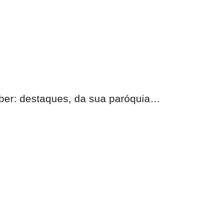
eber: destaques, da sua paróquia…
nas.