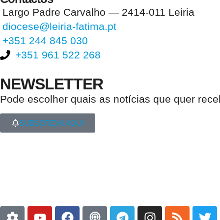
Largo Padre Carvalho — 2414-011 Leiria
diocese@leiria-fatima.pt
+351 244 845 030
+351 961 522 268
NEWSLETTER
Pode escolher quais as notícias que quer rec
SUBSCREVA AQUI
Nos últimos 30 dias tivemos 395.443 visitas que abriram 591.094 pági