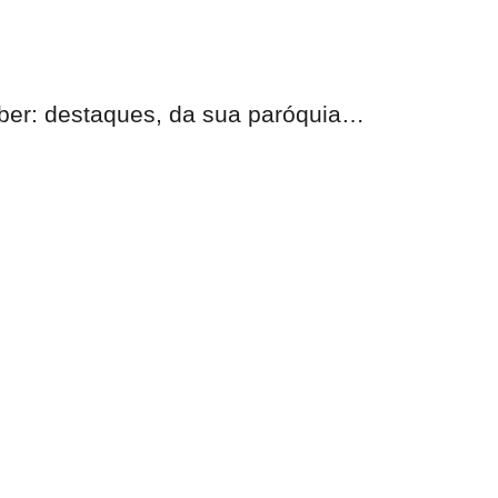
eber:
destaques, da sua paróquia
…