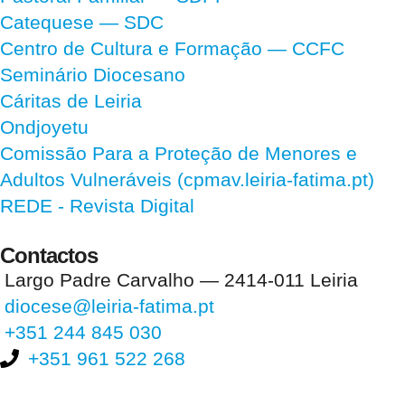
Catequese — SDC
Centro de Cultura e Formação — CCFC
Seminário Diocesano
Cáritas de Leiria
Ondjoyetu
Comissão Para a Proteção de Menores e
Adultos Vulneráveis (cpmav.leiria-fatima.pt)
REDE - Revista Digital
Contactos
Largo Padre Carvalho — 2414-011 Leiria
diocese@leiria-fatima.pt
+351 244 845 030
+351 961 522 268
Nos últimos 30 dias tivemos 400.203 visitas que abriram 594.286
páginas.