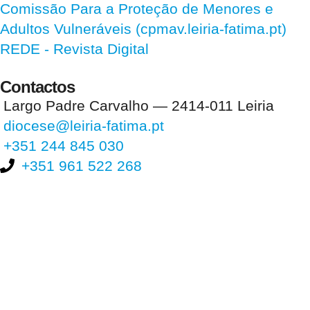
Comissão Para a Proteção de Menores e
Adultos Vulneráveis (cpmav.leiria-fatima.pt)
REDE - Revista Digital
Contactos
Largo Padre Carvalho — 2414-011 Leiria
diocese@leiria-fatima.pt
+351 244 845 030
+351 961 522 268
Nos últimos 30 dias tivemos 394.344 visitas que abriram 577.950
páginas.